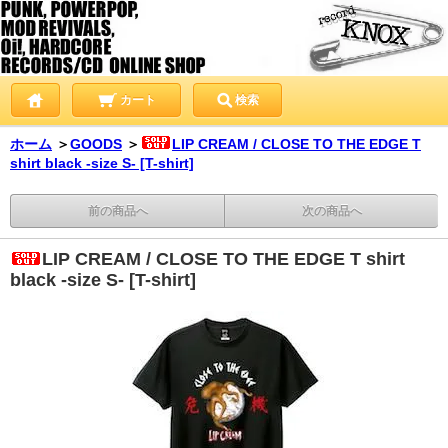
カート
検索
ホーム
＞
GOODS
＞
LIP CREAM / CLOSE TO THE EDGE T
shirt black -size S- [T-shirt]
前の商品へ
次の商品へ
LIP CREAM / CLOSE TO THE EDGE T shirt
black -size S- [T-shirt]