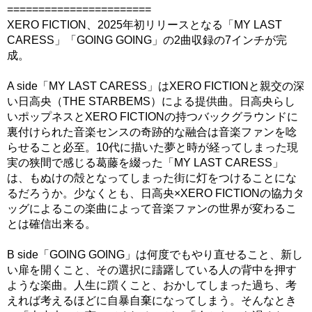
=======================
XERO FICTION、2025年初リリースとなる「MY LAST
CARESS」「GOING GOING」の2曲収録の7インチが完
成。
A side「MY LAST CARESS」はXERO FICTIONと親交の深
い日高央（THE STARBEMS）による提供曲。日高央らし
いポップネスとXERO FICTIONの持つバックグラウンドに
裏付けられた音楽センスの奇跡的な融合は音楽ファンを唸
らせること必至。10代に描いた夢と時が経ってしまった現
実の狭間で感じる葛藤を綴った「MY LAST CARESS」
は、もぬけの殻となってしまった街に灯をつけることにな
るだろうか。少なくとも、日高央×XERO FICTIONの協力タ
ッグによるこの楽曲によって音楽ファンの世界が変わるこ
とは確信出来る。
B side「GOING GOING」は何度でもやり直せること、新し
い扉を開くこと、その選択に躊躇している人の背中を押す
ような楽曲。人生に躓くこと、おかしてしまった過ち、考
えれば考えるほどに自暴自棄になってしまう。そんなとき