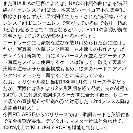
またJHAJHAの証言によれば、NAOKI作詞作曲による“赤羽
線バイオレンス Part 2”は、本来は“ハードコア不法集会”に
収録されるはずが、尺の関係でカットされた“赤羽線バイオ
レンス Part 1”にシームレスで繋がっている曲であり、Part
1と合わせることで１曲となるという。Part 1の音源が所在
不明となっているのが悔やまれるかぎりだ。
アートワークにも豪勢な遊びが散りばめられた点に注目し
たい。写真家・佐藤ジンと画家・八木康夫の共作となった
デザインは斬新で、特にメンバー４人が並んだアーティス
ト写真をメインに使用するケースは珍しく、敢えて裏表で
天地を逆転させた画面構成も含め、従来のハードコア／パ
ンクのイメージを一新することに成功している。
なお、オリジナル盤は当初1986年1月のリリース予定だっ
たが、実際には告知より2ヶ月延期を経て発売。その過程で
1stプレスに付属の歌詞ポスターが間に合わず後日、レコー
ド店での直接配布や郵送の形で対応した（2ndプレス以降は
通常通り封入）。
今回RELAPSEからのリリースでは、歌詞カードも英訳付き
で完全復刻が実現。デジタルリマスター音源と合わせて、
100%以上の”KILL UGLY POP”を堪能してほしい。