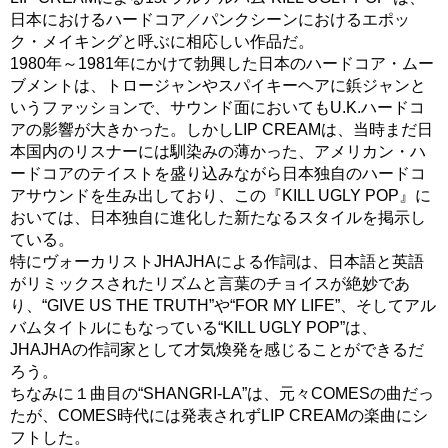
日本におけるハードコア／パンクシーンにおけるエポッ
ク・メイキングと呼ぶに相応しい作品だ。
1980年～1981年にかけて勃興した日本のハードコア・ムー
ブメントは、トロージャンやスパイキーヘアに鋲ジャンと
いうファッションで、サウンド面においてもU.K.ハードコ
アの影響が大きかった。しかしLIP CREAMは、当時まだ日
本国内のリスナーには馴染みの薄かった、アメリカン・ハ
ードコアのテイストを盛り込みながら日本独自のハードコ
アサウンドを生み出しており、この『KILL UGLY POP』に
おいては、日本独自に進化した新たなるスタイルを掲示し
ている。
特にヴォーカリストJHAJHAによる作詞は、日本語と英語
がリミックスされたリズムと言葉のチョイスが絶妙であ
り、“GIVE US THE TRUTH”や“FOR MY LIFE”、そしてアル
バムタイトルにもなっている“KILL UGLY POP”は、
JHAJHAの作詞家として才気煥発を感じることができるだ
ろう。
ちなみに１曲目の“SHANGRI-LA”は、元々COMESの曲だっ
たが、COMES時代には発表されずLIP CREAMの楽曲にシ
フトした。