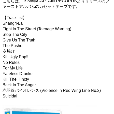
こちらは、1986年/CAPTAIN RECORDSよりリリースのフ
ァーストアルバムのカセットテープです。
【Track list】
Shangri-La
Fight In The Street (Teenage Warning)
Stop The City
Give Us The Truth
The Pusher
夕焼け
Kill Ugly Pop!!
No Rules'
For My Life
Fareless Drunker
Kill The Hincty
Back In The Anger
赤羽線バイオレンス (Violence In Red Wing Line No.2)
Suicidal