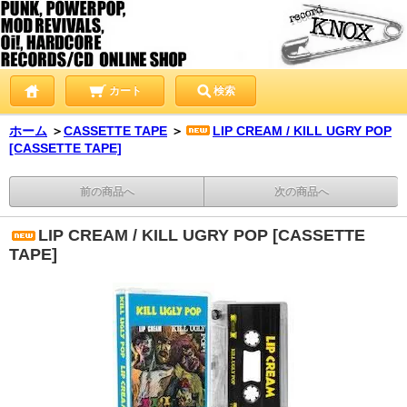
カート
検索
ホーム
＞
CASSETTE TAPE
＞
LIP CREAM / KILL UGRY POP
[CASSETTE TAPE]
前の商品へ
次の商品へ
LIP CREAM / KILL UGRY POP [CASSETTE
TAPE]