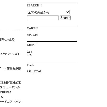
SEARCH!!!
CART!!!
View Cart
vol.75!!!
LINK!!!
Blog
FIXのベーシスト
BBS
Feeds
アート作品も多数
RSS
-
ATOM
S/INTIMATE
N、スウェーデンの
PHOBIA
PS
/ハードコア・バン