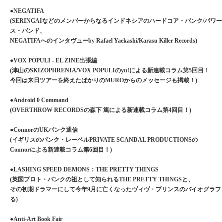
●NEGATIFA
(SERINGAIなどのメンバーからなるインドネシアのハードコア・パンク/パワ
ス・バンド、
NEGATIFAへのインタヴューby Rafael Yaekashi/Karasu Killer Records)
●VOX POPULI - EL ZINE出張編
(津山のSKIZOPHRENIA/VOX POPULIのyu!による新連載コラム第5回目！
今回は来日ツアーを終えたばかりのMUROからのメッセージも掲載！)
●Android 0 Command
(OVERTHROW RECORDSの森下 篤による新連載コラム第4回目！)
●ConnorのUKパンク通信
(イギリスのパンク・レーベルPRIVATE SCANDAL PRODUCTIONSの
Connorによる新連載コラム第6回目！)
●LASHING SPEED DEMONS：THE PRETTY THINGS
(英国プロト・パンクの祖として知られるTHE PRETTY THINGSと、
その初期ドラマーにして今年9月に亡くなったヴィヴ・プリンスのバイオグラフィ
る)
●Anti-Art Book Fair