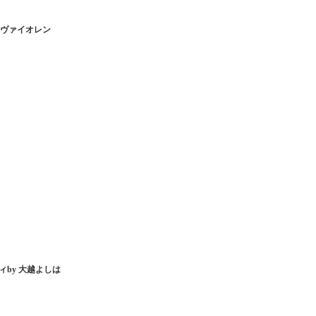
ーヴァイオレン
by 大越よしは