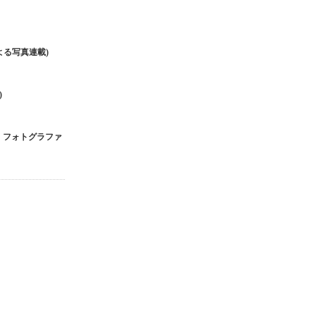
による写真連載)
)
ク・フォトグラファ