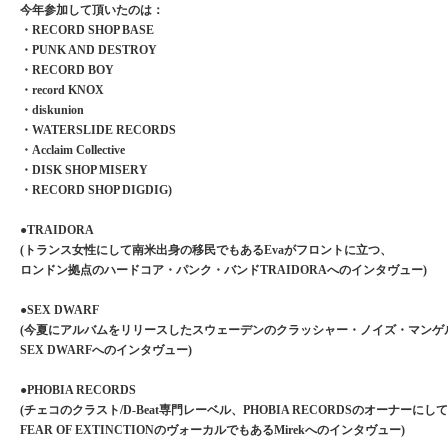
今年参加して頂いたのは：
・RECORD SHOP BASE
・PUNK AND DESTROY
・RECORD BOY
・record KNOX
・diskunion
・WATERSLIDE RECORDS
・Acclaim Collective
・DISK SHOP MISERY
・RECORD SHOP DIGDIG)
●TRAIDORA
(トランス女性にして南米出身の移民でもあるEvaがフロントに立つ、
ロンドン拠点のハードコア・パンク・バンドTRAIDORAへのインタヴュー)
●SEX DWARF
(今夏にアルバムをリリースしたスウェーデンのクラッシャー・ノイズ・マンゲ
SEX DWARFへのインタヴュー)
●PHOBIA RECORDS
(チェコのクラスト/D-Beat専門レーベル、PHOBIA RECORDSのオーナーにして
FEAR OF EXTINCTIONのヴォーカルでもあるMirekへのインタヴュー)