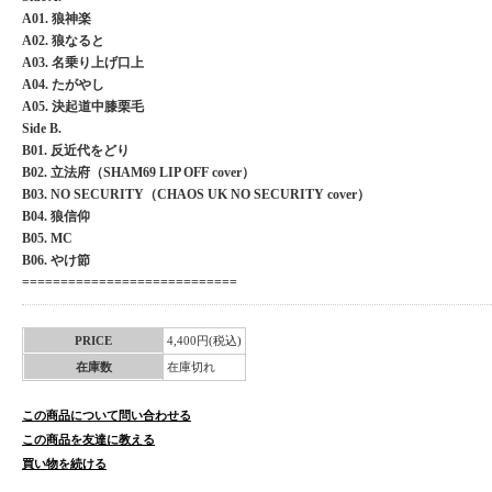
A01. 狼神楽
A02. 狼なると
A03. 名乗り上げ口上
A04. たがやし
A05. 決起道中膝栗毛
Side B.
B01. 反近代をどり
B02. 立法府（SHAM69 LIP OFF cover）
B03. NO SECURITY（CHAOS UK NO SECURITY cover）
B04. 狼信仰
B05. MC
B06. やけ節
============================
PRICE
4,400円(税込)
在庫数
在庫切れ
この商品について問い合わせる
この商品を友達に教える
買い物を続ける