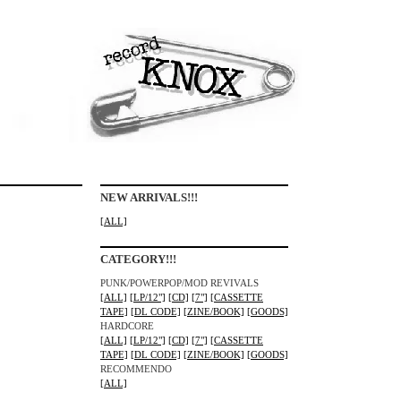
NEW ARRIVALS!!!
[ALL]
CATEGORY!!!
PUNK/POWERPOP/MOD REVIVALS
[ALL]
[LP/12"]
[CD]
[7"]
[CASSETTE
TAPE]
[DL CODE]
[ZINE/BOOK]
[GOODS]
HARDCORE
[ALL]
[LP/12"]
[CD]
[7"]
[CASSETTE
TAPE]
[DL CODE]
[ZINE/BOOK]
[GOODS]
RECOMMENDO
[ALL]