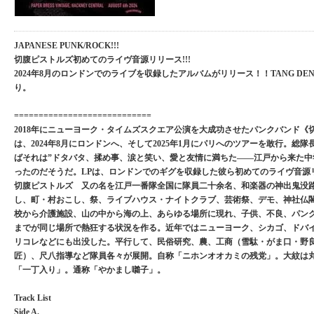
JAPANESE PUNK/ROCK!!!
切腹ピストルズ初めてのライヴ音源リリース!!!
2024年8月のロンドンでのライブを収録したアルバムがリリース！！TANG DEN
り。
============================
2018年にニューヨーク・タイムズスクエア公演を大成功させたパンクバンド《
は、2024年8月にロンドンへ、そして2025年1月にパリへのツアーを敢行。総
ばそれは”ドタバタ、揉め事、涙と笑い、愛と友情に満ちた――江戸から来た中
ったのだそうだ。LPは、ロンドンでのギグを収録した彼ら初めてのライヴ音源
切腹ピストルズ 又の名を江戸一番隊全国に隊員二十余名、和楽器の神出鬼没
し、町・村おこし、祭、ライブハウス・ナイトクラブ、芸術祭、デモ、神社仏
校から介護施設、山の中から海の上、あらゆる場所に現れ、子供、不良、パン
までが同じ場所で熱狂する状況を作る。近年ではニューヨーク、シカゴ、ドバ
リコレなどにも出没した。平行して、民俗研究、農、工商（雪駄・がま口・野
匠）、尺八指導など隊員各々が展開。自称「ニホンオオカミの残党」。大紋は
「一丁入り」。通称「やかまし囃子」。
Track List
Side A.