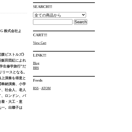
SEARCH!!!
G 株式会社よ
CART!!!
View Cart
切腹ピストルズ》
LINK!!!
隊長飯田団紅によれ
Blog
学生修学旅行”だ
BBS
リリースとなる。
路上演奏を得意と
Feeds
閣奉納演奏、小学
RSS
-
ATOM
ク、社会人、老人
イ、ロンドン、パ
良着・大工・意
丸一。出囃子は