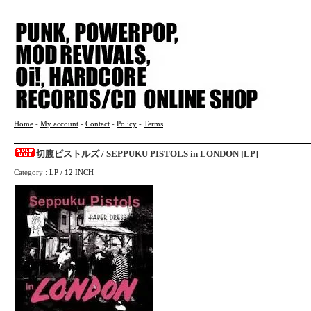
Home
-
My account
-
Contact
-
Policy
-
Terms
切腹ピストルズ / SEPPUKU PISTOLS in LONDON [LP]
Category :
LP / 12 INCH