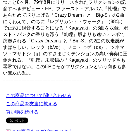
つこと8ヶ月、79年8月にリリースされたフリクションの記
念すべきデビュー・EP。ファースト・アルバム『軋轢』で
あらためて取り上げる「Crazy Dream」と「Big-S」の2曲
にくわえて、のちに『レプリカント・ウォーク』（88年）
で正式に録音することになる「Kagayaki」の3曲を収録。ポ
スト・パンクの香りも漂う『軋轢』版よりも速いテンポで
演奏される「Crazy Dream」と「Big-S」の2曲の疾走感が
すばらしい。レック（b/vo）、チコ・ヒゲ（ds）、ツネマ
ツ・マサトシ（g）のすさまじくテンションの高い演奏に圧
倒される。『軋轢』未収録の「Kagayaki」のソリッドさも
尋常ではない。このEPこそがフリクションという向きも多
い無双の3曲。
==============================
この商品について問い合わせる
この商品を友達に教える
買い物を続ける