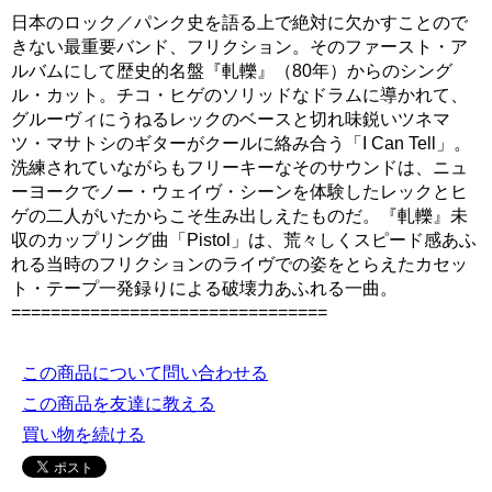
日本のロック／パンク史を語る上で絶対に欠かすことので
きない最重要バンド、フリクション。そのファースト・ア
ルバムにして歴史的名盤『軋轢』（80年）からのシング
ル・カット。チコ・ヒゲのソリッドなドラムに導かれて、
グルーヴィにうねるレックのベースと切れ味鋭いツネマ
ツ・マサトシのギターがクールに絡み合う「I Can Tell」。
洗練されていながらもフリーキーなそのサウンドは、ニュ
ーヨークでノー・ウェイヴ・シーンを体験したレックとヒ
ゲの二人がいたからこそ生み出しえたものだ。『軋轢』未
収のカップリング曲「Pistol」は、荒々しくスピード感あふ
れる当時のフリクションのライヴでの姿をとらえたカセッ
ト・テープ一発録りによる破壊力あふれる一曲。
================================
この商品について問い合わせる
この商品を友達に教える
買い物を続ける