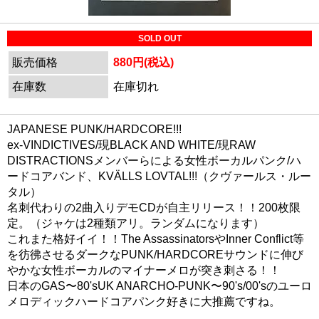
SOLD OUT
販売価格
880円(税込)
在庫数
在庫切れ
JAPANESE PUNK/HARDCORE!!!
ex-VINDICTIVES/現BLACK AND WHITE/現RAW
DISTRACTIONSメンバーらによる女性ボーカルパンク/ハ
ードコアバンド、KVÄLLS LOVTAL!!!（クヴァールス・ルー
タル）
名刺代わりの2曲入りデモCDが自主リリース！！200枚限
定。（ジャケは2種類アリ。ランダムになります）
これまた格好イイ！！The AssassinatorsやInner Conflict等
を彷彿させるダークなPUNK/HARDCOREサウンドに伸び
やかな女性ボーカルのマイナーメロが突き刺さる！！
日本のGAS〜80'sUK ANARCHO-PUNK〜90's/00'sのユーロ
メロディックハードコアパンク好きに大推薦ですね。