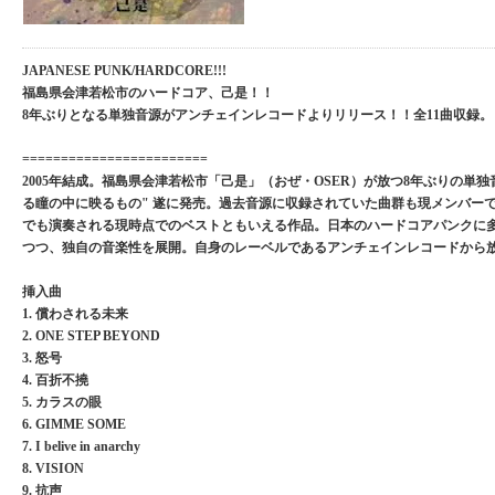
JAPANESE PUNK/HARDCORE!!!
福島県会津若松市のハードコア、己是！！
8年ぶりとなる単独音源がアンチェインレコードよりリリース！！全11曲収録。
========================
2005年結成。福島県会津若松市「己是」（おぜ・OSER）が放つ8年ぶりの単独
る瞳の中に映るもの" 遂に発売。過去音源に収録されていた曲群も現メンバーで
でも演奏される現時点でのベストともいえる作品。日本のハードコアパンクに
つつ、独自の音楽性を展開。自身のレーベルであるアンチェインレコードから放
挿入曲
1. 償わされる未来
2. ONE STEP BEYOND
3. 怒号
4. 百折不撓
5. カラスの眼
6. GIMME SOME
7. I belive in anarchy
8. VISION
9. 抗声