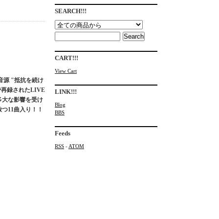
SEARCH!!!
CART!!!
View Cart
音源 "抵抗を続け
再録されたLIVE
LINK!!!
多大な影響を受け
Blog
つ11曲入り！！
BBS
Feeds
RSS
-
ATOM