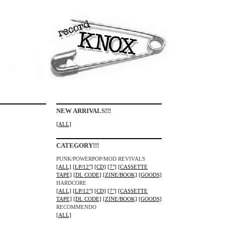
NEW ARRIVALS!!!
[ALL]
CATEGORY!!!
PUNK/POWERPOP/MOD REVIVALS
[ALL]
[LP/12"]
[CD]
[7"]
[CASSETTE
TAPE]
[DL CODE]
[ZINE/BOOK]
[GOODS]
HARDCORE
[ALL]
[LP/12"]
[CD]
[7"]
[CASSETTE
TAPE]
[DL CODE]
[ZINE/BOOK]
[GOODS]
RECOMMENDO
[ALL]