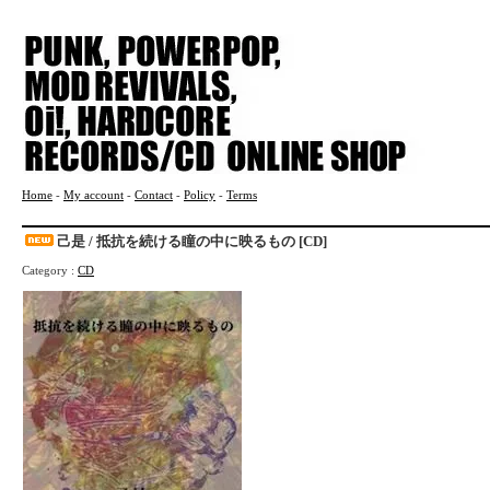
Home
-
My account
-
Contact
-
Policy
-
Terms
己是 / 抵抗を続ける瞳の中に映るもの [CD]
Category :
CD