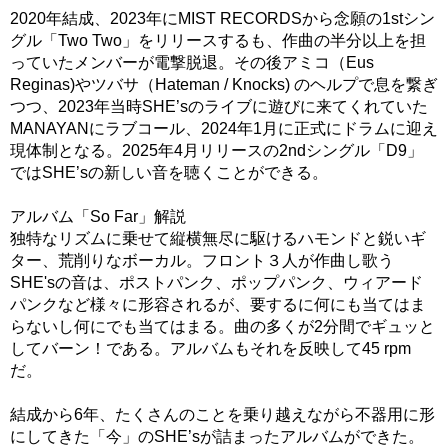
2020年結成、2023年にMIST RECORDSから念願の1stシン
グル「Two Two」をリリースするも、作曲の半分以上を担
っていたメンバーが電撃脱退。その後アミコ（Eus
Reginas)やツバサ（Hateman / Knocks) のヘルプで息を繋ぎ
つつ、2023年当時SHE’sのライブに遊びに来てくれていた
MANAYANにラブコール、2024年1月に正式にドラムに迎え
現体制となる。2025年4月リリースの2ndシングル「D9」
ではSHE’sの新しい音を聴くことができる。
アルバム「So Far」解説
独特なリズムに乗せて縦横無尽に駆けるハモンドと鋭いギ
ター、荒削りなボーカル。フロント３人が作曲し歌う
SHE'sの音は、ポストパンク、ポップパンク、ウィアード
パンクなど様々に形容されるが、要するに何にも当てはま
らないし何にでも当てはまる。曲の多くが2分間でギュッと
してバーン！である。アルバムもそれを反映して45 rpm
だ。
結成から6年、たくさんのことを乗り越えながら不器用に形
にしてきた「今」のSHE’sが詰まったアルバムができた。