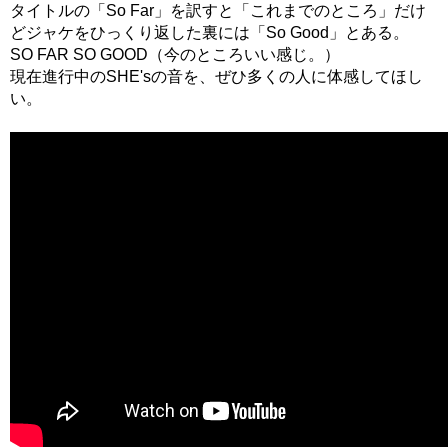
タイトルの「So Far」を訳すと「これまでのところ」だけ
どジャケをひっくり返した裏には「So Good」とある。
SO FAR SO GOOD（今のところいい感じ。）
現在進行中のSHE'sの音を、ぜひ多くの人に体感してほし
い。