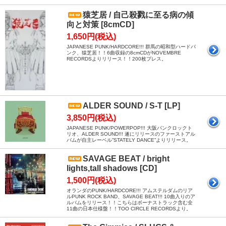
猿芝居 / 自己殺戮に至る病の傾
向と対策 [8cmCD]
1,650円(税込)
JAPANESE PUNK/HARDCORE!!! 群馬の昭和型ハードパ
ンク、猿芝居！！6曲収録の8cmCDがNOVEMBRE
RECORDSよりリリース！！200枚プレス。
ALDER SOUND / S-T [LP]
3,850円(税込)
JAPANESE PUNK/POWERPOP!!! 大阪パンクロックト
リオ、ALDER SOUND!!! 遂にリリースのファーストアル
バムが自主レーベル”STATELY DANCE”よりリリース。
SAVAGE BEAT / bright
lights,tall shadows [CD]
1,500円(税込)
オランダのPUNK/HARDCORE!!! アムステルダムのリア
ルPUNK ROCK BAND、SAVAGE BEAT!!! 10曲入りのア
ルバムをリリース！！こちらはボーナストラック含む全
11曲の日本仕様盤！！TOO CIRCLE RECORDSより。