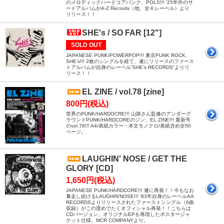
のメロディックハードコアパンク、PÖLS!!! '25年作のサ
ードアルバムがA-Z Records（他、全６レーベル）より
リリース！！
SHE's / SO FAR [12"]
SOLD OUT
JAPANESE PUNK/POWERPOP!!! 東京PUNK ROCK、
SHE's!!! 2枚のシングルを経て、遂にリリースのファース
トアルバムが自身のレーベル”SHE’s RECORDS”よりリ
リース！！
EL ZINE / vol.78 [zine]
800円(税込)
世界のPUNK/HARDOCRE!!! 山路さん監修のアンダーグ
ラウンドPUNK/HARDCOREのジン、EL ZINE!!! 最新号
のvol.78!!! A4/表紙カラー・本文モノクロ/表紙含め全50
ページ。
LAUGHIN' NOSE / GET THE
GLORY [CD]
1,650円(税込)
JAPANESE PUNK/HARDCORE!!! 遂に再発！！今もなお
暴走し続けるLAUGHIN'NOSE!!! ’83年自身のレーベルAA
RECORDSよりリリースされたファーストシングル（6曲
収録）がこの度めでたくオフィシャル再発！！こちらは
CDバージョン。オリジナルEPを再現したポスタージャ
ケット仕様。MCR COMPANYより。