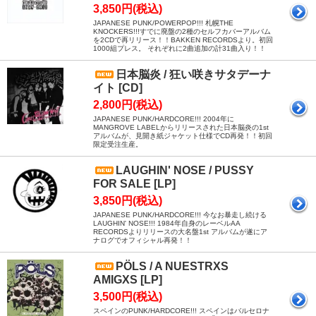
3,850円(税込)
JAPANESE PUNK/POWERPOP!!! 札幌THE
KNOCKERS!!!すでに廃盤の2種のセルフカバーアルバム
を2CDで再リリース！！BAKKEN RECORDSより。初回
1000組プレス。 それぞれに2曲追加の計31曲入り！！
日本脳炎 / 狂い咲きサタデーナ
イト [CD]
2,800円(税込)
JAPANESE PUNK/HARDCORE!!! 2004年に
MANGROVE LABELからリリースされた日本脳炎の1st
アルバムが、見開き紙ジャケット仕様でCD再発！！初回
限定受注生産。
LAUGHIN' NOSE / PUSSY
FOR SALE [LP]
3,850円(税込)
JAPANESE PUNK/HARDCORE!!! 今なお暴走し続ける
LAUGHIN' NOSE!!! 1984年自身のレーベルAA
RECORDSよりリリースの大名盤1st アルバムが遂にア
ナログでオフィシャル再発！！
PÖLS / A NUESTRXS
AMIGXS [LP]
3,500円(税込)
スペインのPUNK/HARDCORE!!! スペインはバルセロナ