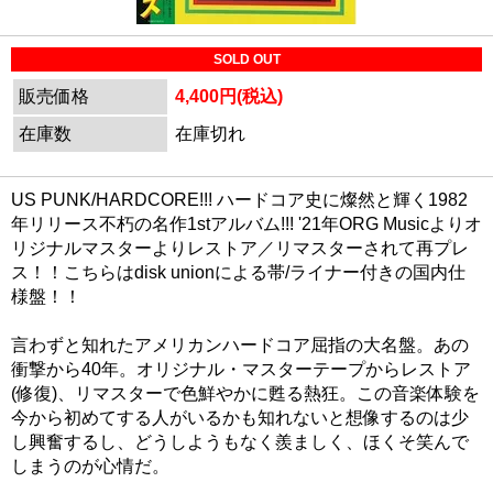
SOLD OUT
販売価格
4,400円(税込)
在庫数
在庫切れ
US PUNK/HARDCORE!!! ハードコア史に燦然と輝く1982
年リリース不朽の名作1stアルバム!!! '21年ORG Musicよりオ
リジナルマスターよりレストア／リマスターされて再プレ
ス！！こちらはdisk unionによる帯/ライナー付きの国内仕
様盤！！
言わずと知れたアメリカンハードコア屈指の大名盤。あの
衝撃から40年。オリジナル・マスターテープからレストア
(修復)、リマスターで色鮮やかに甦る熱狂。この音楽体験を
今から初めてする人がいるかも知れないと想像するのは少
し興奮するし、どうしようもなく羨ましく、ほくそ笑んで
しまうのが心情だ。