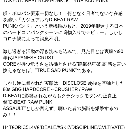
TOKYO D-BEAT RAW PUNK as TRUE SAD PUNK...
鋲・ボロパン要素一切なし！！何となく只者でない存在感
を纏い「カジュアルなD-BEAT RAW
PUNKバンド」という新機軸のもと、2019年混迷する日本
のハードコアパンクシーンに鳴物入りでデビュー。しかし
コロナ禍によって消息不明。
激し過ぎる活動の浮き沈みも込みで、見た目とは裏腹の90
年代JAPANESE CRUST
COREが持つ危うさを彷彿とさせる"躁鬱発狂破壊"感を言い
換えるならば、"TRUE SAD PUNK"である。
しかし遂に暴かれた実態は、DISCLOSE styleを基軸とした
80s GBG HARDCORE～CRUSHER / RAW
D-BEATに影響されながらもクラシックモダンな正真正
銘"D-BEAT RAW PUNK
ASSAULT"としか言えず、聴いた者の脳髄を爆撃するの
み！！
H4T£ORIC5L4V£(DEALE/#SKI7/DISCIPLINE/CVLTIVATE)