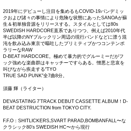
2019年にデビューし注目を集めるもCOVID-19パンデミッ
クおよび諸々の事情により危険な状態にあったSANOAが蘇
生＆初単独音源をリリースする。スタイルとしては80s
SWEDISH HARDCORE直系でありつつ、例えば2010年代
半ば以降のNYブルックリン周辺の現行バンドなどに漂う混
沌を飲み込み東京で嘔吐したプリミティブかつコンテンポ
ラリーなRAW
D-BEAT HARDCORE。極めて暴力的でグルーミーだがフ
ック強めな楽曲群はキャッチーですらある。憎悪と悲哀を
叫びながら疾走する“TYO
TRUE SAD PUNK”全7曲8分。
須藤 輝（ライター）
DEVASTATING 7'TRACK DEBUT CASSETTE ALBUM！D-
BEAT DESTRUCTION from TOKYO CITY.
F.F.O：SHITLICKERS,SVART PARAD,BOMBANFALL〜な
クラシック80's SWEDISH HC〜から現行