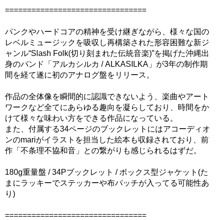
================================
パンクやハードコアの精神を受け継ぎながら、様々な国の
レベルミュージックを吸収し再構築された形容困難な新ジ
ャンル“Slash Folk(切り刻まれた伝統音楽)”を掲げた沖縄出
身のバンド「アルカシルカ / ALKASILKA」が3年の制作期
間を経て遂に初のアナログ盤をリリース。
作品の全体像を瞬間的に認識できないよう、楽曲やアート
ワークなど全てにあらゆる趣向を凝らしており、時間をか
けて様々な味わい方をできる作品になっている。
また、付属する34ページのブックレットにはアコーディオ
ンのmariがイラストを担当した絵本も収録されており、前
作「不条理不協和音」との繋がりも感じられるはずだ。
180g重量盤 / 34Pブックレット / ボックス型ジャケット(た
まにラッキーでステッカーや布パッチが入ってる可能性あ
り)
================================