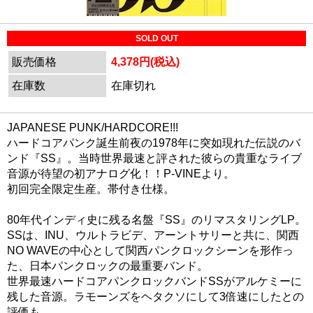
SOLD OUT
販売価格
4,378円(税込)
在庫数
在庫切れ
JAPANESE PUNK/HARDCORE!!!
ハードコアパンク誕生前夜の1978年に突如現れた伝説のバ
ンド『SS』。当時世界最速と評された彼らの貴重なライブ
音源が待望の初アナログ化！！P-VINEより。
初回完全限定生産。帯付き仕様。
80年代インディ史に残る名盤『SS』のリマスタリングLP。
SSは、INU、ウルトラビデ、アーントサリーと共に、関西
NO WAVEの中心として関西パンクロックシーンを形作っ
た、日本パンクロックの最重要バンド。
世界最速ハードコアパンクロックバンドSSがアルケミーに
残した音源。ラモーンズをヘタクソにして3倍速にしたとの
評価も｡