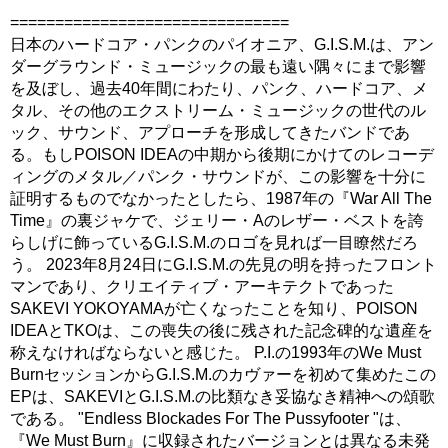
===============================
日本のハードコア・パンクのパイオニア、G.I.S.M.は、アン
ダーグラウンド・ミュージックの最も遠い隅々にまで影響
を及ぼし、過去40年間にわたり、パンク、ハードコア、メ
タル、その他のエクストリーム・ミュージックの世代のル
ック、サウンド、アプローチを形成してきたバンドであ
る。もしPOISON IDEAの中期から後期にかけてのレコーデ
ィングのメタル／パンク・サウンドが、この影響を十分に
証明するものでなかったとしたら、1987年の『War All The
Time』の裏ジャケで、ジェリー・Aのレザー・ベストを誇
らしげに飾っているG.I.S.M.のロゴを見れば一目瞭然だろ
う。 2023年8月24日にG.I.S.M.の先見の明を持ったフロント
マンであり、クリエイティブ・アーキテクトであった
SAKEVI YOKOYAMAが亡くなったことを知り、POISON
IDEAとTKOは、この喪失の後に残された記念碑的な遺産を
称えなければならないと感じた。 P.I.の1993年のWe Must
BurnセッションからG.I.S.M.のカヴァーを初めて集めたこの
EPは、SAKEVIとG.I.S.M.の比類なき妥協なき精神への頌歌
である。 "Endless Blockades For The Pussyfooter "は、
『We Must Burn』に収録されたバージョンとは異なる未発