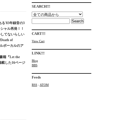
SEARCH!!!
ある'83年録音の3
フィシャル再発！！
CART!!!
しかしてないらしい
th of
View Cart
ュアルボーカルのア
LINK!!!
Let the
Blog
掲載した16ページ
BBS
Feeds
RSS
-
ATOM