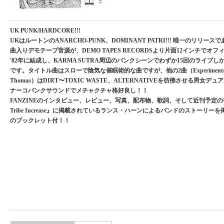
UK PUNK/HARDCORE!!!
UKはルートンのANARCHO-PUNK、DOMINANT PATRI!!! 唯一のリリースで
曲入りデモテープ音源が、DEMO TAPES RECORDSより片面12インチでオ
'82年に結成し、KARMA SUTRA周辺のパンクシーンでわずか15回のライブ
です。タイトル曲はスローで陰気な催眠術的な曲ですが、他の2曲（Experiment/Dea
Thomas）はDIRT〜TOXIC WASTE、ALTERNATIVEを彷彿させる男女デ
ナーコパンクサウンドでメチャクチャ格好良し！！
FANZINEのインタビュー、レビュー、写真、配布物、歌詞、そして近刊予定の書籍『
Tribe Increase』に掲載されているランス・ハーンによるバンドのストーリーを
のブックレット付！！