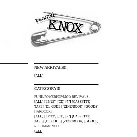
NEW ARRIVALS!!!
[ALL]
CATEGORY!!!
PUNK/POWERPOP/MOD REVIVALS
[ALL]
[LP/12"]
[CD]
[7"]
[CASSETTE
TAPE]
[DL CODE]
[ZINE/BOOK]
[GOODS]
HARDCORE
[ALL]
[LP/12"]
[CD]
[7"]
[CASSETTE
TAPE]
[DL CODE]
[ZINE/BOOK]
[GOODS]
RECOMMENDO
[ALL]