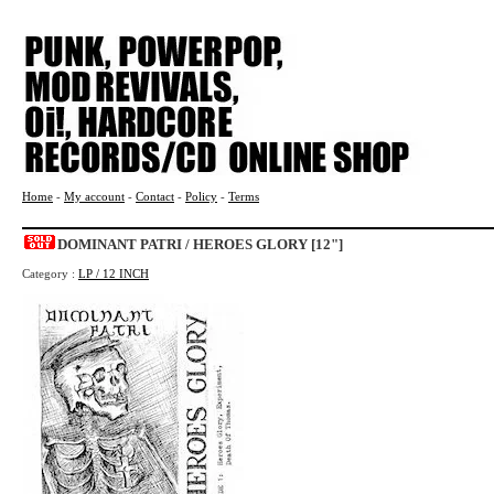
Home
-
My account
-
Contact
-
Policy
-
Terms
DOMINANT PATRI / HEROES GLORY [12"]
Category :
LP / 12 INCH