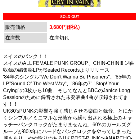
SOLD OUT
販売価格
3,680円(税込)
在庫数
在庫切れ
スイスのパンク！！
スイスのALL FEMALE PUNK GROUP、CHIN-CHIN!!! 14曲
収録の編集盤LPがSealed Recordsよりリリース！！
'84年のシングル"We Don't Wanna Be Prisoners"、'85年の
LP”Sound Of The West Way”、'86年の7" "Stop! Your
Crying"の3枚から10曲、そしてなんとBBCのJanice Long
Sessionのために録音された未発表曲4曲が収録されてま
す！！
UK80'sPUNKの影響を強く感じさせる楽曲と録音、とにか
くシンプル／ミニマルな形態から繰り出される極上のキャ
ッチーパンクロックがたまりませんね。60'sのガールズグ
ループが80's年にハードなパンクロックをやってしまった
感もあり、やや陰りのあるUK POST-PUNK〜ANARCHO-