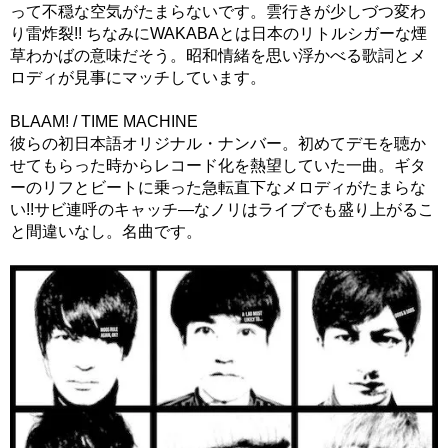
って不穏な空気がたまらないです。雲行きが少しづつ変わ
り雷炸裂!! ちなみにWAKABAとは日本のリトルシガーな煙
草わかばの意味だそう。昭和情緒を思い浮かべる歌詞とメ
ロディが見事にマッチしています。
BLAAM! / TIME MACHINE
彼らの初日本語オリジナル・ナンバー。初めてデモを聴か
せてもらった時からレコード化を熱望していた一曲。ギタ
ーのリフとビートに乗った急転直下なメロディがたまらな
い!!サビ連呼のキャッチ―なノリはライブでも盛り上がるこ
と間違いなし。名曲です。