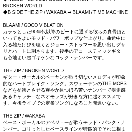
BROKEN WORLD
◆B SIDE THE ZIP / WAKABA ➡ BLAAM! / TIME MACHINE
BLAAM! / GOOD VIBLATION
カラッとした90年代以降のビートに通ずる彼らの真骨頂と
いってもよいモッド・パワーポップな仕上がり。曲途中に
入る雄たけびを聴くとジョー・ストラマーを思い出しグサ
リとハートに刺さります。後半のアコースティックギター
も心地よい超ゴキゲンなロック・ナンバーです。
THE ZIP / BROKEN WORLD
ギター・ボーカルのペーヤンが歌う切ないメロディが印象
的なハートブレイク・ソング。スウェーデンのTHE MOPS
などを彷彿とさせる爽やか且つほろ苦いナンバーで疾走感
あるキャッチ―なネオモッズが好きな方に超オススメで
す。今後ライブでの定番ソングになること間違いない。
THE ZIP / WAKABA
ベース・ボーカルのアベジョーが歌うモッド・パンク・ナ
ンバー。ゴリっとしたベースラインが特徴的でそれに相ま