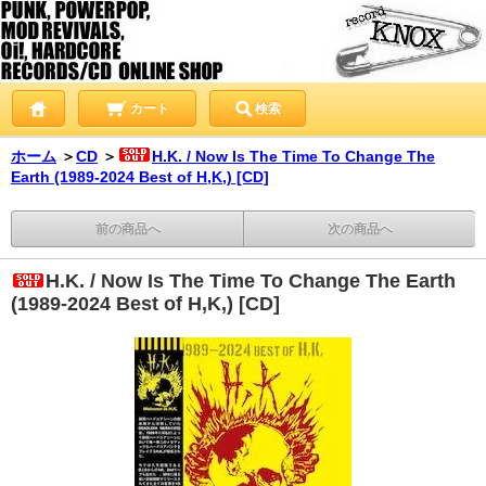
カート
検索
ホーム
＞
CD
＞
H.K. / Now Is The Time To Change The
Earth (1989-2024 Best of H,K,) [CD]
前の商品へ
次の商品へ
H.K. / Now Is The Time To Change The Earth
(1989-2024 Best of H,K,) [CD]