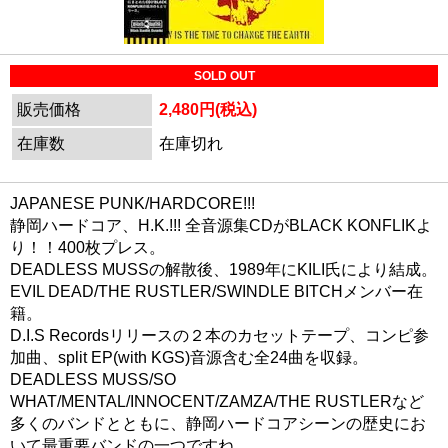
SOLD OUT
販売価格
2,480円(税込)
在庫数
在庫切れ
JAPANESE PUNK/HARDCORE!!!
静岡ハードコア、H.K.!!! 全音源集CDがBLACK KONFLIKよ
り！！400枚プレス。
DEADLESS MUSSの解散後、1989年にKILI氏により結成。
EVIL DEAD/THE RUSTLER/SWINDLE BITCHメンバー在
籍。
D.I.S Recordsリリースの２本のカセットテープ、コンピ参
加曲、split EP(with KGS)音源含む全24曲を収録。
DEADLESS MUSS/SO
WHAT/MENTAL/INNOCENT/ZAMZA/THE RUSTLERなど
多くのバンドとともに、静岡ハードコアシーンの歴史にお
いて最重要バンドの一つですね。