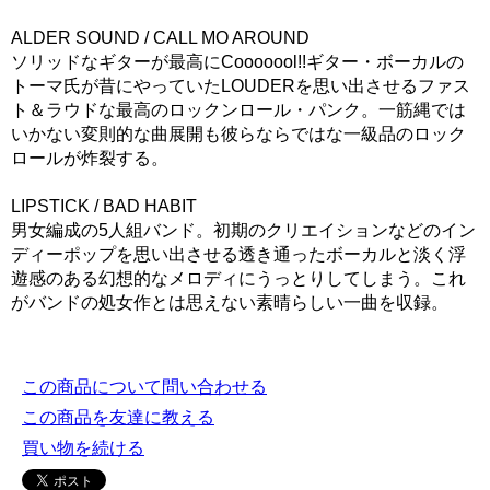
ALDER SOUND / CALL MO AROUND
ソリッドなギターが最高にCooooool!!ギター・ボーカルの
トーマ氏が昔にやっていたLOUDERを思い出させるファス
ト＆ラウドな最高のロックンロール・パンク。一筋縄では
いかない変則的な曲展開も彼らならではな一級品のロック
ロールが炸裂する。
LIPSTICK / BAD HABIT
男女編成の5人組バンド。初期のクリエイションなどのイン
ディーポップを思い出させる透き通ったボーカルと淡く浮
遊感のある幻想的なメロディにうっとりしてしまう。これ
がバンドの処女作とは思えない素晴らしい一曲を収録。
この商品について問い合わせる
この商品を友達に教える
買い物を続ける