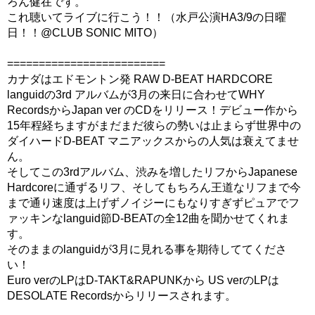
ろん健在です。
これ聴いてライブに行こう！！（水戸公演HA3/9の日曜
日！！@CLUB SONIC MITO）
=========================
カナダはエドモントン発 RAW D-BEAT HARDCORE
languidの3rd アルバムが3月の来日に合わせてWHY
RecordsからJapan ver のCDをリリース！デビュー作から
15年程経ちますがまだまだ彼らの勢いは止まらず世界中の
ダイハードD-BEAT マニアックスからの人気は衰えてませ
ん。
そしてこの3rdアルバム、渋みを増したリフからJapanese
Hardcoreに通ずるリフ、そしてもちろん王道なリフまで今
まで通り速度は上げずノイジーにもなりすぎずピュアでフ
ァッキンなlanguid節D-BEATの全12曲を聞かせてくれま
す。
そのままのlanguidが3月に見れる事を期待しててくださ
い！
Euro verのLPはD-TAKT&RAPUNKから US verのLPは
DESOLATE Recordsからリリースされます。