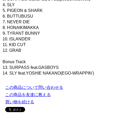
4. SLY
5. PIGEON & SHARK
6. BUTTUBUSU
7. NEVER DIE
8. HONAIKIMAKKA
9. TYRANT BUNNY
10. ISLANDER
11. KID CUT
12. GRAB
Bonus Track
13. SURPASS feat.GASBOYS
14. SLY feat.YOSHIE NAKANO(EGO-WRAPPIN')
この商品について問い合わせる
この商品を友達に教える
買い物を続ける