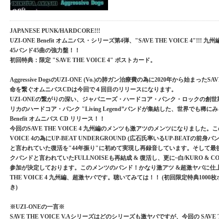
JAPANESE PUNK/HARDCORE!!!
UZI-ONE Benefit オムニバス・シリーズ第4弾、"SAVE THE VOICE 4"!!! 九州編
45バンド45曲の強力盤！！
初回特典：限定 "SAVE THE VOICE 4" ポストカード。
Aggressive DogsのUZI-ONE (Vo.)の肺ガン治療費の為に2020年から始まったSAV
命を繋ぐオムニバスCDは今回で４回目のリリースになります。
UZI-ONEの繋がりの深い、ジャパニーズ・ハードコア・パンク・ロックの創世期
リカのハードコア・パンク "Living Legend”バンドが集結した、世界でも稀にみる
Benefit オムニバス CD リリース！！
今回のSAVE THE VOICE 4 九州編のメンツも激アツのメンツになりました。この
VOICE 4の為にUP-BEAT UNDERGROUND (広石氏率いるUP-BEATの前身
と言われていた復活を"44年振り"に初めて実現し再録音しています。そして最
クバンドと言われていたFULLNOISEも再結成 & 復活し、更に~白/KURO & CO
参加が決定しております。このメンツのバンド！かなり激アツ &超激ヤバに仕上
THE VOICE 4 九州編、超激ヤバです。聴いてみては！！ (初回限定特典1000
き)
※UZI-ONEの一言※
SAVE THE VOICE V.Aシリーズはどのシリーズも激ヤバですが、今回の SAVE TH