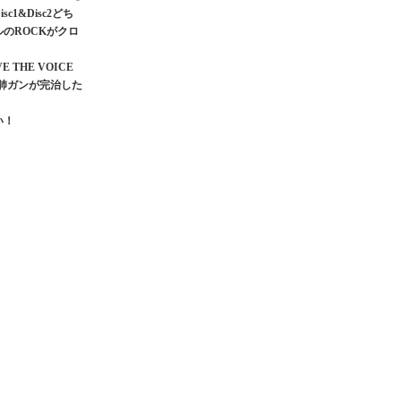
&Disc2どち
のROCKがクロ
HE VOICE
の肺ガンが完治した
い！