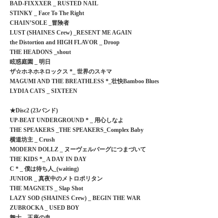
BAD-FIXXXER _ RUSTED NAIL
STINKY _ Face To The Right
CHAIN’SOLE _冒険者
LUST (SHAINES Crew) _RESENT ME AGAIN
the Distortion and HIGH FLAVOR _ Droop
THE HEADONS _shout
眩惑庭園 _ 明日
ザ☆ホネホネロックス *_ 世界のスキマ
MAGUMI AND THE BREATHLESS *_壮快Bamboo Blues
LYDIA CATS _ SIXTEEN
★Disc2 (23バンド)
UP-BEAT UNDERGROUND * _ 用心しなよ
THE SPEAKERS _THE SPEAKERS_Complex Baby
横道坊主 _ Crush
MODERN DOLLZ _ ヌーヴェルバーグにつまづいて
THE KIDS *_ A DAY IN DAY
C * _ 僕は待ち人_(waiting)
JUNIOR _ 真夜中のメトロポリタン
THE MAGNETS _ Slap Shot
LAZY SOD (SHAINES Crew) _ BEGIN THE WAR
ZUBROCKA _ USED BOY
舞士 _ 王座の血