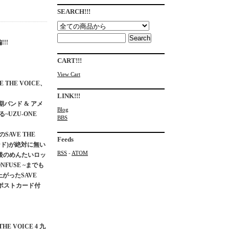
SEARCH!!!
!!!
CART!!!
View Cart
E THE VOICE、
LINK!!!
バンド & アメ
Blog
~UZU-ONE
BBS
SAVE THE
Feeds
バンド)が絶対に無い
RSS
-
ATOM
後のめんたいロッ
NFUSE ~までも
がったSAVE
枚ポストカード付
E VOICE 4 九