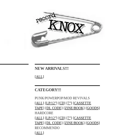
NEW ARRIVALS!!!
[ALL]
CATEGORY!!!
PUNK/POWERPOP/MOD REVIVALS
[ALL]
[LP/12"]
[CD]
[7"]
[CASSETTE
TAPE]
[DL CODE]
[ZINE/BOOK]
[GOODS]
HARDCORE
[ALL]
[LP/12"]
[CD]
[7"]
[CASSETTE
TAPE]
[DL CODE]
[ZINE/BOOK]
[GOODS]
RECOMMENDO
[ALL]