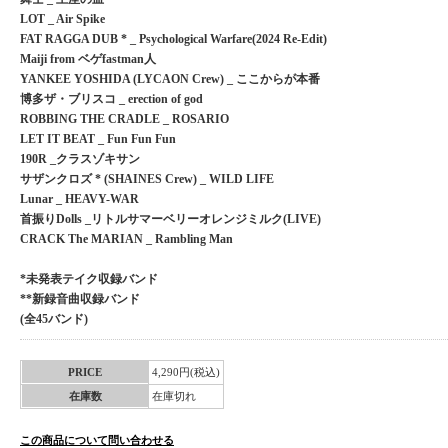
LOT _ Air Spike
FAT RAGGA DUB * _ Psychological Warfare(2024 Re-Edit)
Maiji from ベゲfastman人
YANKEE YOSHIDA (LYCAON Crew) _ ここからが本番
博多ザ・ブリスコ _ erection of god
ROBBING THE CRADLE _ ROSARIO
LET IT BEAT _ Fun Fun Fun
190R _クラスゾキサン
サザンクロズ * (SHAINES Crew) _ WILD LIFE
Lunar _ HEAVY-WAR
首振りDolls _リトルサマーベリーオレンジミルク(LIVE)
CRACK The MARIAN _ Rambling Man
*未発表テイク収録バンド
**新録音曲収録バンド
(全45バンド)
PRICE
4,290円(税込)
在庫数
在庫切れ
この商品について問い合わせる