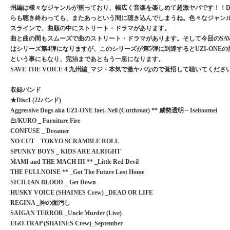
州編は様々なジャンルが揃っており、幅広く音楽を楽しめて超激ヤバです！！Disc1
らも聴き終わっても、またあっという間に聴き込んでしまうね。色々なジャンル
スラインで、曲順の中にストリート・ドラマがあります。
曲と曲の間もスムーズで曲のストリート・ドラマがあります。そして今回のSAVE T
はシリーズ第4弾になりますが、このシリーズが第5弾に到達するとUZI-ONE
という事にもなり、完治まであともう一息になります。
SAVE THE VOICE 4 九州編_マジ・本気で激ヤバなので覚悟して聴いてくださ
収録バンド
★Disc1 (22バンド)
Aggressive Dogs aka UZI-ONE faet. Neil (Cutthroat) ** 威勢透明 ~ Iseitoumei
白/KURO _ Furniture Fire
CONFUSE _ Dreamer
NO CUT _ TOKYO SCRAMBLE ROLL
SPUNKY BOYS _ KIDS ARE ALRIGHT
MAMI and THE MACH III ** _Little Red Devil
THE FULLNOISE ** _Got The Future Lost Home
SICILIAN BLOOD _ Get Down
HUSKY VOICE (SHAINES Crew) _DEAD OR LIFE
REGINA _神の面汚し
SAIGAN TERROR _Uncle Murder (Live)
EGO-TRAP (SHAINES Crew)_September