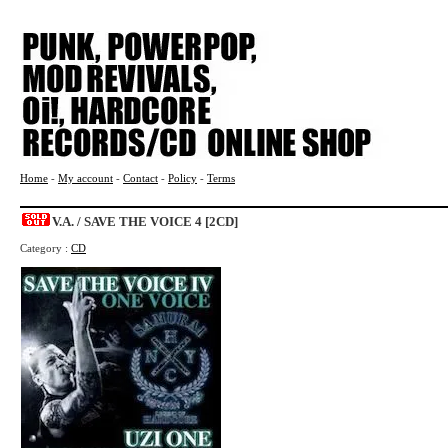
Home
-
My account
-
Contact
-
Policy
-
Terms
V.A. / SAVE THE VOICE 4 [2CD]
Category :
CD