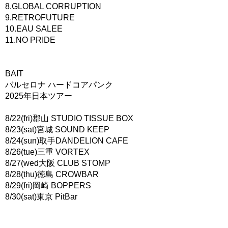
8.GLOBAL CORRUPTION
9.RETROFUTURE
10.EAU SALEE
11.NO PRIDE
BAIT
バルセロナ ハードコアパンク
2025年日本ツアー
8/22(fri)郡山 STUDIO TISSUE BOX
8/23(sat)宮城 SOUND KEEP
8/24(sun)取手DANDELION CAFE
8/26(tue)三重 VORTEX
8/27(wed大阪 CLUB STOMP
8/28(thu)徳島 CROWBAR
8/29(fri)岡崎 BOPPERS
8/30(sat)東京 PitBar