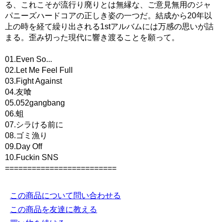
る、これこそが流行り廃りとは無縁な、ご意見無用のジャ
パニーズハードコアの正しき姿の一つだ。結成から20年以
上の時を経て繰り出される1stアルバムには万感の思いが詰
まる。歪み切った現代に響き渡ることを願って。
01.Even So...
02.Let Me Feel Full
03.Fight Against
04.友喰
05.052gangbang
06.蛆
07.シラける前に
08.ゴミ漁り
09.Day Off
10.Fuckin SNS
=========================
この商品について問い合わせる
この商品を友達に教える