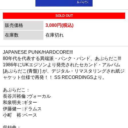
SOLD OUT
販売価格
3,080円(税込)
在庫数
在庫切れ
JAPANESE PUNK/HARDCORE!!!
80年代を代表する異端派・パンク・バンド、あぶらだこ!!!
1986年にUKエジソンより発売されたセカンド・アルバム
[あぶらだこ(青盤) ] が、デジタル・リマスタリングされ紙ジ
ャケット仕様で再発！！ SS RECORDINGSより。
あぶらだこ：
長谷川裕倫 :ヴォーカル
和泉明夫 :ギター
伊藤健一 :ドラムス
小町 裕 :ベース
収録曲：